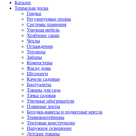
Каталог
Террасная доска
Грядки
Регулируемые опоры
Системы хранения
Уличная мебель
Хозблоки сараи
Чехлы
Ограждения
Теплицы
Заборы
Компостеры
Фасад дома
Шезлонги
Качели садовые
Биотуалеты
Товары для сада
Тачка садовая
Уличные обогреватели
Пляжные зонты
Беседки-навесы и подвесные кресла
Термоконтейнеры
Тентовые конструкции
Наружное освещение
Детские товары