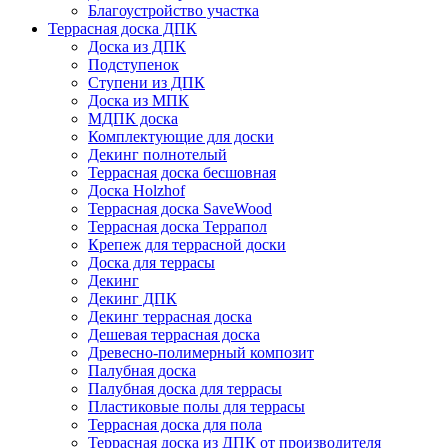
Благоустройство участка
Террасная доска ДПК
Доска из ДПК
Подступенок
Ступени из ДПК
Доска из МПК
МДПК доска
Комплектующие для доски
Декинг полнотелый
Террасная доска бесшовная
Доска Holzhof
Террасная доска SaveWood
Террасная доска Террапол
Крепеж для террасной доски
Доска для террасы
Декинг
Декинг ДПК
Декинг террасная доска
Дешевая террасная доска
Древесно-полимерный композит
Палубная доска
Палубная доска для террасы
Пластиковые полы для террасы
Террасная доска для пола
Террасная доска из ДПК от производителя