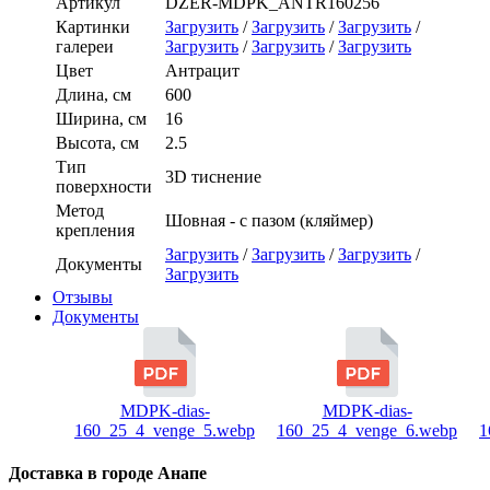
Артикул
DZER-MDPK_ANTR160256
Картинки
Загрузить
/
Загрузить
/
Загрузить
/
галереи
Загрузить
/
Загрузить
/
Загрузить
Цвет
Антрацит
Длина, см
600
Ширина, см
16
Высота, см
2.5
Тип
3D тиснение
поверхности
Метод
Шовная - с пазом (кляймер)
крепления
Загрузить
/
Загрузить
/
Загрузить
/
Документы
Загрузить
Отзывы
Документы
MDPK-dias-
MDPK-dias-
160_25_4_venge_5.webp
160_25_4_venge_6.webp
1
Доставка в городе Анапе