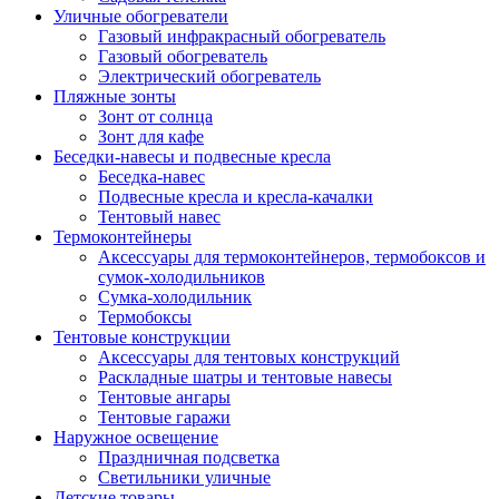
Уличные обогреватели
Газовый инфракрасный обогреватель
Газовый обогреватель
Электрический обогреватель
Пляжные зонты
Зонт от солнца
Зонт для кафе
Беседки-навесы и подвесные кресла
Беседка-навес
Подвесные кресла и кресла-качалки
Тентовый навес
Термоконтейнеры
Аксессуары для термоконтейнеров, термобоксов и
сумок-холодильников
Сумка-холодильник
Термобоксы
Тентовые конструкции
Аксессуары для тентовых конструкций
Раскладные шатры и тентовые навесы
Тентовые ангары
Тентовые гаражи
Наружное освещение
Праздничная подсветка
Светильники уличные
Детские товары