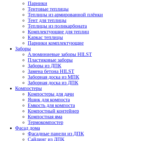
Парники
Тентовые теплицы
Теплицы из армированной плёнки
Тент для теплицы
Теплицы из поликарбоната
Комплектующие для теплиц
Каркас теплицы
Парники комплектующие
Заборы
Алюминиевые заборы HILST
Пластиковые заборы
Заборы из ДПК
Замена бетона HILST
Заборная доска из МПК
Заборная доска из ДПК
Компостеры
Компостеры для дачи
Ящик для компоста
Емкость для компоста
Компостный контейнер
Компостная яма
Термокомпостер
Фасад дома
Фасадные панели из ДПК
Сайдинг из ДПК