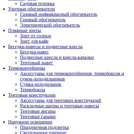
Садовая тележка
Уличные обогреватели
Газовый инфракрасный обогреватель
Газовый обогреватель
Электрический обогреватель
Пляжные зонты
Зонт от солнца
Зонт для кафе
Беседки-навесы и подвесные кресла
Беседка-навес
Подвесные кресла и кресла-качалки
Тентовый навес
Термоконтейнеры
Аксессуары для термоконтейнеров, термобоксов и
сумок-холодильников
Сумка-холодильник
Термобоксы
Тентовые конструкции
Аксессуары для тентовых конструкций
Раскладные шатры и тентовые навесы
Тентовые ангары
Тентовые гаражи
Наружное освещение
Праздничная подсветка
Светильники уличные