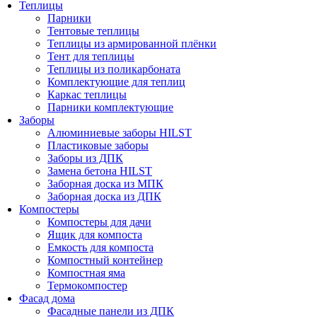
Теплицы
Парники
Тентовые теплицы
Теплицы из армированной плёнки
Тент для теплицы
Теплицы из поликарбоната
Комплектующие для теплиц
Каркас теплицы
Парники комплектующие
Заборы
Алюминиевые заборы HILST
Пластиковые заборы
Заборы из ДПК
Замена бетона HILST
Заборная доска из МПК
Заборная доска из ДПК
Компостеры
Компостеры для дачи
Ящик для компоста
Емкость для компоста
Компостный контейнер
Компостная яма
Термокомпостер
Фасад дома
Фасадные панели из ДПК