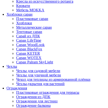
Кресла из искусственного ротанга
Кровати
Мебель MOKKA
Хозблоки сараи
Пластиковые сараи
Хозблоки
Металлические сараи
Тентовые сараи
Сарай из ДПК
Cараи LifeTime
Cараи WoodLook
Сараи BlackFox
Сараи KETER
Сараи WOTEX
Сараи Palram SkyLight
Чехлы
Чехлы для садовой мебели
Чехлы для уличной мебели
Чехол для теплицы из армированной плёнки
Чехлы-укрытия для растений
Ограждения
Пластиковые ограждения для террасы
Ограждения из ДПК
Ограждения для лестниц
Ограждение балкона