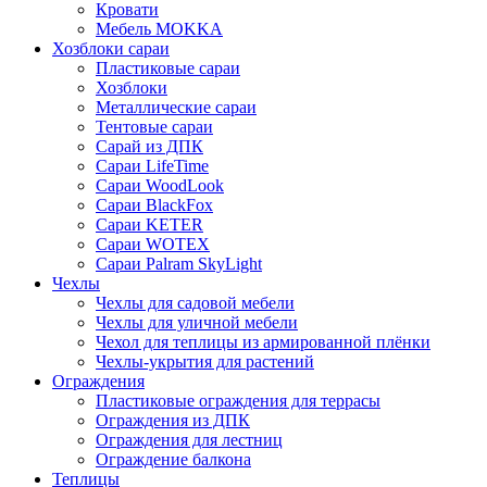
Кровати
Мебель MOKKA
Хозблоки сараи
Пластиковые сараи
Хозблоки
Металлические сараи
Тентовые сараи
Сарай из ДПК
Cараи LifeTime
Cараи WoodLook
Сараи BlackFox
Сараи KETER
Сараи WOTEX
Сараи Palram SkyLight
Чехлы
Чехлы для садовой мебели
Чехлы для уличной мебели
Чехол для теплицы из армированной плёнки
Чехлы-укрытия для растений
Ограждения
Пластиковые ограждения для террасы
Ограждения из ДПК
Ограждения для лестниц
Ограждение балкона
Теплицы