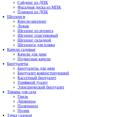
Сайдинг из ДПК
Фасадная доска из МПК
Планкен из ДПК
Шезлонги
Кресло-шезлонг
Лежак
Шезлонг из ротанга
Шезлонг пластиковый
Шезлонг складной
Шезлонги для пляжа
Качели садовые
Качели для дачи
Подвесные качели
Биотуалеты
Биотуалеты для дачи
Биотуалет компостирующий
Кассетный биотуалет
Торфяной туалет
Электрический биотуалет
Товары для сада
Гриль
Дровница
Поленница
Полив
Тачка садовая