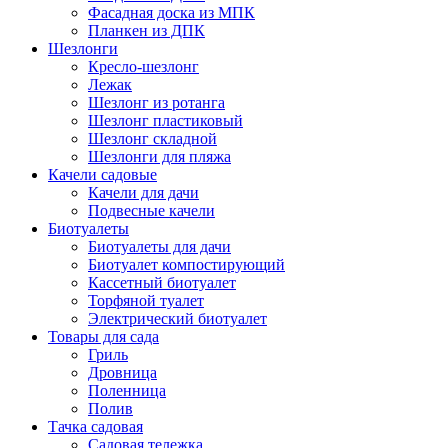
Фасадная доска из МПК
Планкен из ДПК
Шезлонги
Кресло-шезлонг
Лежак
Шезлонг из ротанга
Шезлонг пластиковый
Шезлонг складной
Шезлонги для пляжа
Качели садовые
Качели для дачи
Подвесные качели
Биотуалеты
Биотуалеты для дачи
Биотуалет компостирующий
Кассетный биотуалет
Торфяной туалет
Электрический биотуалет
Товары для сада
Гриль
Дровница
Поленница
Полив
Тачка садовая
Садовая тележка