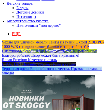
Детские товары
Батуты
Детские домики
Песочницы
Благоустройство участка
Цветочницы "под дерево"
ЕЩЕ
Чехлы для уличной мебели
Тенты из ткани Oxford 210D PU-
1000 W/R с гидроизоляцией швов и защитой от УФ
Пластиковые сараи
Двор может быть функциональным!
Благоустройство
Двор может быть красивым!
Rattan Premium
Качество и стиль
B:RATTAN
Диваны, кресла, столы и стулья
Террасная доска
Европейского качества. Прямая поставка с
завода!