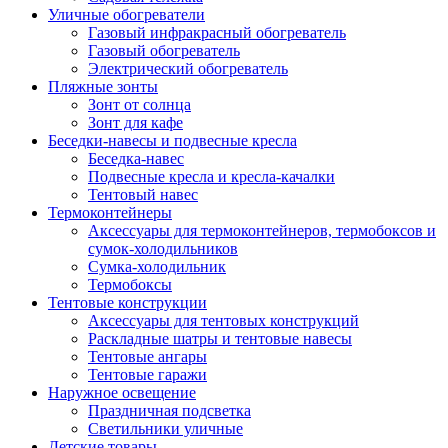
Уличные обогреватели
Газовый инфракрасный обогреватель
Газовый обогреватель
Электрический обогреватель
Пляжные зонты
Зонт от солнца
Зонт для кафе
Беседки-навесы и подвесные кресла
Беседка-навес
Подвесные кресла и кресла-качалки
Тентовый навес
Термоконтейнеры
Аксессуары для термоконтейнеров, термобоксов и
сумок-холодильников
Сумка-холодильник
Термобоксы
Тентовые конструкции
Аксессуары для тентовых конструкций
Раскладные шатры и тентовые навесы
Тентовые ангары
Тентовые гаражи
Наружное освещение
Праздничная подсветка
Светильники уличные
Детские товары