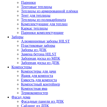
Парники
Тентовые теплицы
Теплицы из армированной плёнки
Тент для теплицы
Теплицы из поликарбоната
Комплектующие для теплиц
Каркас теплицы
Парники комплектующие
Заборы
Алюминиевые заборы HILST
Пластиковые заборы
Заборы из ДПК
Замена бетона HILST
Заборная доска из МПК
Заборная доска из ДПК
Компостеры
Компостеры для дачи
Ящик для компоста
Емкость для компоста
Компостный контейнер
Компостная яма
Термокомпостер
Фасад дома
Фасадные панели из ДПК
Сайдинг из ДПК