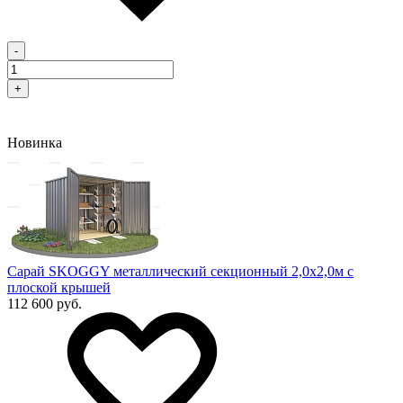
-
+
Новинка
Сарай SKOGGY металлический секционный 2,0х2,0м с
плоской крышей
112 600 руб.