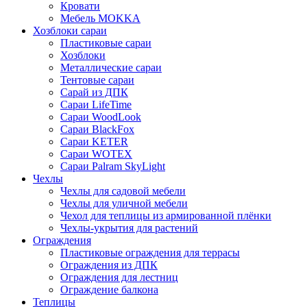
Кровати
Мебель MOKKA
Хозблоки сараи
Пластиковые сараи
Хозблоки
Металлические сараи
Тентовые сараи
Сарай из ДПК
Cараи LifeTime
Cараи WoodLook
Сараи BlackFox
Сараи KETER
Сараи WOTEX
Сараи Palram SkyLight
Чехлы
Чехлы для садовой мебели
Чехлы для уличной мебели
Чехол для теплицы из армированной плёнки
Чехлы-укрытия для растений
Ограждения
Пластиковые ограждения для террасы
Ограждения из ДПК
Ограждения для лестниц
Ограждение балкона
Теплицы