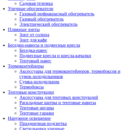
Садовая тележка
Уличные обогреватели
Газовый инфракрасный обогреватель
Газовый обогреватель
Электрический обогреватель
Пляжные зонты
Зонт от солнца
Зонт для кафе
Беседки-навесы и подвесные кресла
Беседка-навес
Подвесные кресла и кресла-качалки
Тентовый навес
Термоконтейнеры
Аксессуары для термоконтейнеров, термобоксов и
сумок-холодильников
Сумка-холодильник
Термобоксы
Тентовые конструкции
Аксессуары для тентовых конструкций
Раскладные шатры и тентовые навесы
Тентовые ангары
Тентовые гаражи
Наружное освещение
Праздничная подсветка
Светильники уличные