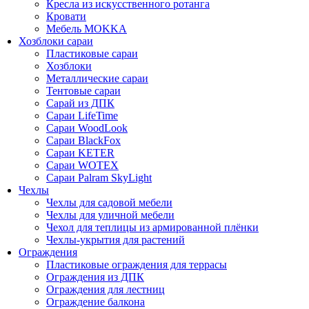
Кресла из искусственного ротанга
Кровати
Мебель MOKKA
Хозблоки сараи
Пластиковые сараи
Хозблоки
Металлические сараи
Тентовые сараи
Сарай из ДПК
Cараи LifeTime
Cараи WoodLook
Сараи BlackFox
Сараи KETER
Сараи WOTEX
Сараи Palram SkyLight
Чехлы
Чехлы для садовой мебели
Чехлы для уличной мебели
Чехол для теплицы из армированной плёнки
Чехлы-укрытия для растений
Ограждения
Пластиковые ограждения для террасы
Ограждения из ДПК
Ограждения для лестниц
Ограждение балкона