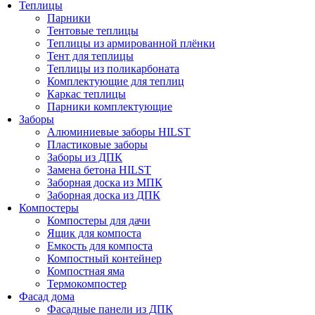
Теплицы
Парники
Тентовые теплицы
Теплицы из армированной плёнки
Тент для теплицы
Теплицы из поликарбоната
Комплектующие для теплиц
Каркас теплицы
Парники комплектующие
Заборы
Алюминиевые заборы HILST
Пластиковые заборы
Заборы из ДПК
Замена бетона HILST
Заборная доска из МПК
Заборная доска из ДПК
Компостеры
Компостеры для дачи
Ящик для компоста
Емкость для компоста
Компостный контейнер
Компостная яма
Термокомпостер
Фасад дома
Фасадные панели из ДПК