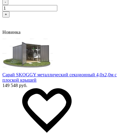
-
+
Новинка
Сарай SKOGGY металлический секционный 4,0х2,0м с
плоской крышей
149 548 руб.