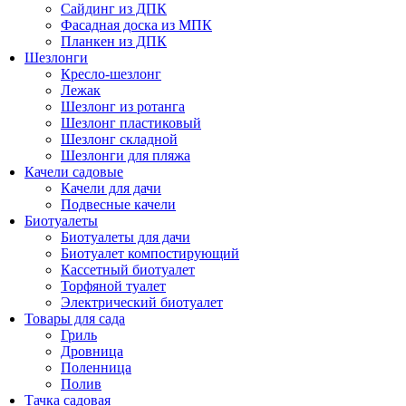
Сайдинг из ДПК
Фасадная доска из МПК
Планкен из ДПК
Шезлонги
Кресло-шезлонг
Лежак
Шезлонг из ротанга
Шезлонг пластиковый
Шезлонг складной
Шезлонги для пляжа
Качели садовые
Качели для дачи
Подвесные качели
Биотуалеты
Биотуалеты для дачи
Биотуалет компостирующий
Кассетный биотуалет
Торфяной туалет
Электрический биотуалет
Товары для сада
Гриль
Дровница
Поленница
Полив
Тачка садовая