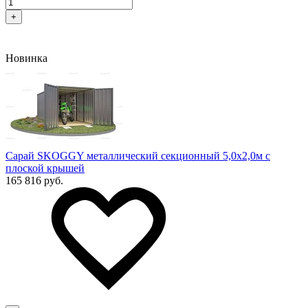
+
Новинка
Сарай SKOGGY металлический секционный 5,0х2,0м с
плоской крышей
165 816 руб.