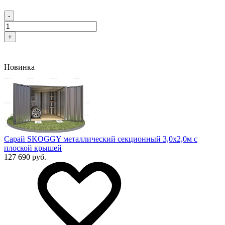
-
+
Новинка
Сарай SKOGGY металлический секционный 3,0х2,0м с
плоской крышей
127 690 руб.