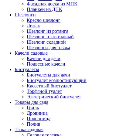
Фасадная доска из МПК
Планкен из ДПК
Шезлонги
Кресло-шезлонг
Лежак
Шезлонг из ротанга
Шезлонг пластиковый
Шезлонг складной
Шезлонги для пляжа
Качели садовые
Качели для дачи
Подвесные качели
Биотуалеты
Биотуалеты для дачи
Биотуалет компостирующий
Кассетный биотуалет
Торфяной туалет
Электрический биотуалет
Товары для сада
Гриль
Дровница
Поленница
Полив
Тачка садовая
Садовая тележка