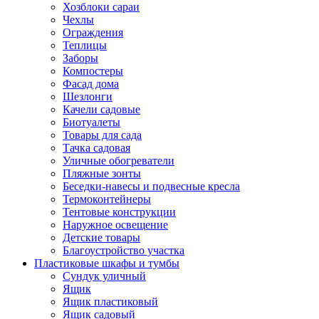
Хозблоки сараи
Чехлы
Ограждения
Теплицы
Заборы
Компостеры
Фасад дома
Шезлонги
Качели садовые
Биотуалеты
Товары для сада
Тачка садовая
Уличные обогреватели
Пляжные зонты
Беседки-навесы и подвесные кресла
Термоконтейнеры
Тентовые конструкции
Наружное освещение
Детские товары
Благоустройство участка
Пластиковые шкафы и тумбы
Сундук уличный
Ящик
Ящик пластиковый
Ящик садовый