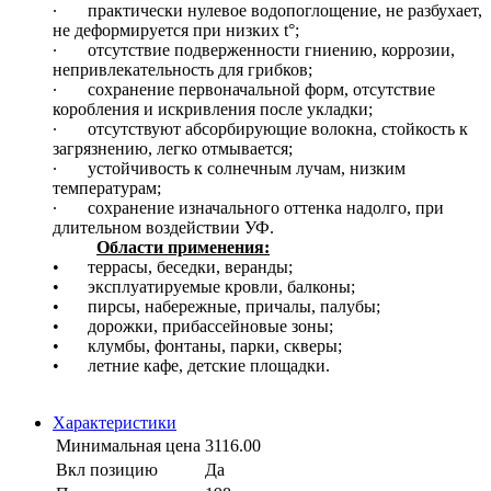
∙
практически нулевое водопоглощение, не разбухает,
не деформируется при низких t°;
∙
отсутствие подверженности гниению, коррозии,
непривлекательность для грибков;
∙
сохранение первоначальной форм, отсутствие
коробления и искривления после укладки;
∙
отсутствуют абсорбирующие волокна, стойкость к
загрязнению, легко отмывается;
∙
устойчивость к солнечным лучам, низким
температурам;
∙
сохранение изначального оттенка надолго, при
длительном воздействии УФ.
Области применения:
•
террасы, беседки, веранды;
•
эксплуатируемые кровли, балконы;
•
пирсы, набережные, причалы, палубы;
•
дорожки, прибассейновые зоны;
•
клумбы, фонтаны, парки, скверы;
•
летние кафе, детские площадки.
Характеристики
Минимальная цена
3116.00
Вкл позицию
Да