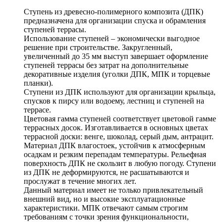
Ступень из древесно-полимерного композита (ДПК)
предназначена для организации спуска и обрамления
ступеней террасы.
Использование ступеней – экономически выгодное
решение при строительстве. Закругленный,
увеличенный до 35 мм выступ завершает оформление
ступеней террасы без затрат на дополнительные
декоративные изделия (уголки ДПК, МПК и торцевые
планки).
Ступени из ДПК используют для организации крыльца,
спусков к пирсу или водоему, лестниц и ступеней на
террасе.
Цветовая гамма ступеней соответствует цветовой гамме
террасных досок. Изготавливается в основных цветах
террасной доски: венге, шоколад, серый дым, антрацит.
Материал ДПК влагостоек, устойчив к атмосферным
осадкам и резким перепадам температуры. Рельефная
поверхность ДПК не скользит в любую погоду. Ступени
из ДПК не деформируются, не расшатываются и
прослужат в течение многих лет.
Данный материал имеет не только привлекательный
внешний вид, но и высокие эксплуатационные
характеристики. МПК отвечают самым строгим
требованиям с точки зрения функциональности,