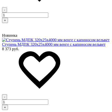
-
+
Новинка
Cтупень МДПК 320х25х4000 мм венге с капиносом вельвет
8 373 руб.
-
+