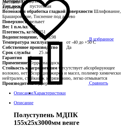
Материал
ДПК
доставка ТК,
Тип доски
пустотелая
курьером
Возможная обработка гладкой поверхности
Шлифование,
Браширование, Тиснение под дерево
Поверхность
вельвет
Вес 1 п.м./кг.
3,3
Плотность, кг/м2
851
Водопоглощение, %
0,98
В избранное
Температура эксплуатации
от -40 до +50 С
Собственное производство
Да
Срок службы
25 лет
Гарантия
5 лет
Применение
Террасная доска
Стойкость к загрязнениям
Отсутствует абсорбирующее
волокно, нет абсорбции жиров и масел, полимер химически
нейтрален, стойкий к загрязнению, легко отмывается
Сравнить
Производитель
г. Дзержинск
Описание
Характеристики
Описание
Полуступень МДПК
155х25х3000мм венге