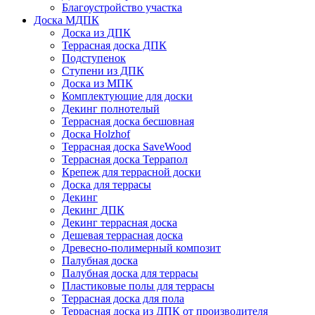
Благоустройство участка
Доска МДПК
Доска из ДПК
Террасная доска ДПК
Подступенок
Ступени из ДПК
Доска из МПК
Комплектующие для доски
Декинг полнотелый
Террасная доска бесшовная
Доска Holzhof
Террасная доска SaveWood
Террасная доска Террапол
Крепеж для террасной доски
Доска для террасы
Декинг
Декинг ДПК
Декинг террасная доска
Дешевая террасная доска
Древесно-полимерный композит
Палубная доска
Палубная доска для террасы
Пластиковые полы для террасы
Террасная доска для пола
Террасная доска из ДПК от производителя