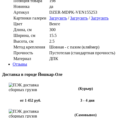
Позиция товара
198
Новинка
да
Артикул
DZER-MDPK-VEN155253
Картинки галереи
Загрузить
/
Загрузить
/
Загрузить
Цвет
Венге
Длина, см
300
Ширина, см
15.5
Высота, см
2.5
Метод крепления
Шовная - с пазом (кляймер)
Прочность
Пустотелая (стандартная прочность)
Материал
ДПК
Отзывы
Доставка в городе Йошкар-Оле
(Курьер)
от 1 452 руб.
3 - 4 дня
(Самовывоз)