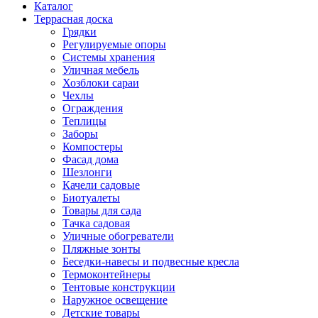
Каталог
Террасная доска
Грядки
Регулируемые опоры
Системы хранения
Уличная мебель
Хозблоки сараи
Чехлы
Ограждения
Теплицы
Заборы
Компостеры
Фасад дома
Шезлонги
Качели садовые
Биотуалеты
Товары для сада
Тачка садовая
Уличные обогреватели
Пляжные зонты
Беседки-навесы и подвесные кресла
Термоконтейнеры
Тентовые конструкции
Наружное освещение
Детские товары