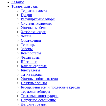
Каталог
Товары для сада
Террасная доска
Грядки
Регулируемые опоры
Системы хранения
Уличная мебель
Хозблоки сараи
Чехлы
Ограждения
Теплицы
Заборы
Компостеры
Фасад дома
Шезлонги
Качели садовые
Биотуалеты
Тачка садовая
Уличные обогреватели
Пляжные зонты
Беседки-навесы и подвесные кресла
Термоконтейнеры
Тентовые конструкции
Наружное освещение
Детские товары