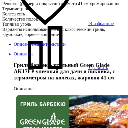
Решетка (размер и покрытие) диаметр 41 см хромированное
Термометр нет
Колеса есть
Количество полок 1
В избранное
Топливо уголь
Варианты использования 3 в 1: классический гриль,
«духовка», горячее копчение
Описание
Характеристики
Описание
Гриль барбекю угольный Green Glade
Сравнить
AK17FP уличный для дачи и пикника, c
термометром на колесах, жаровня 41 см
Описание