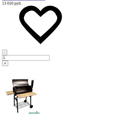
13 010 руб.
-
+