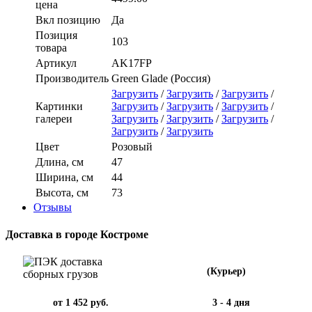
цена
Вкл позицию
Да
Позиция
103
товара
Артикул
AK17FP
Производитель
Green Glade (Россия)
Загрузить
/
Загрузить
/
Загрузить
/
Картинки
Загрузить
/
Загрузить
/
Загрузить
/
галереи
Загрузить
/
Загрузить
/
Загрузить
/
Загрузить
/
Загрузить
Цвет
Розовый
Длина, см
47
Ширина, см
44
Высота, см
73
Отзывы
Доставка в городе Костроме
(Курьер)
от 1 452 руб.
3 - 4 дня