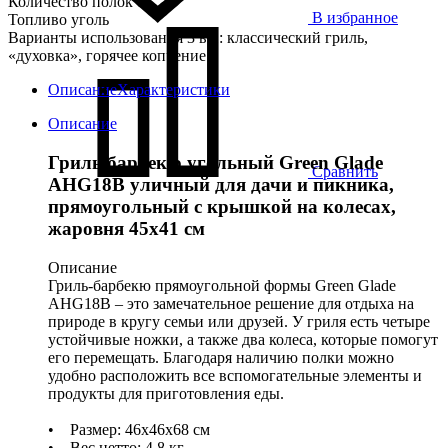
Количество полок 1
В избранное
Топливо уголь
Варианты использования 3 в 1: классический гриль,
«духовка», горячее копчение
Описание
Характеристики
Описание
Гриль барбекю угольный Green Glade
Сравнить
AHG18B уличный для дачи и пикника,
прямоугольный с крышкой на колесах,
жаровня 45х41 см
Описание
Гриль-барбекю прямоугольной формы Green Glade
AHG18B – это замечательное решение для отдыха на
природе в кругу семьи или друзей. У гриля есть четыре
устойчивые ножки, а также два колеса, которые помогут
его перемещать. Благодаря наличию полки можно
удобно расположить все вспомогательные элементы и
продукты для приготовления еды.
• Размер: 46х46х68 см
• Вес нетто: 4,8 кг