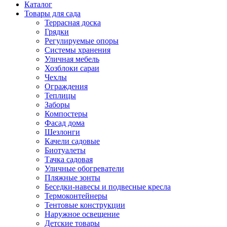
Каталог
Товары для сада
Террасная доска
Грядки
Регулируемые опоры
Системы хранения
Уличная мебель
Хозблоки сараи
Чехлы
Ограждения
Теплицы
Заборы
Компостеры
Фасад дома
Шезлонги
Качели садовые
Биотуалеты
Тачка садовая
Уличные обогреватели
Пляжные зонты
Беседки-навесы и подвесные кресла
Термоконтейнеры
Тентовые конструкции
Наружное освещение
Детские товары