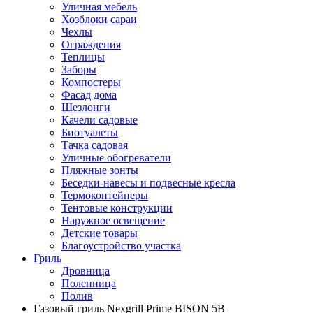
Уличная мебель
Хозблоки сараи
Чехлы
Ограждения
Теплицы
Заборы
Компостеры
Фасад дома
Шезлонги
Качели садовые
Биотуалеты
Тачка садовая
Уличные обогреватели
Пляжные зонты
Беседки-навесы и подвесные кресла
Термоконтейнеры
Тентовые конструкции
Наружное освещение
Детские товары
Благоустройство участка
Гриль
Дровница
Поленница
Полив
Газовый гриль Nexgrill Prime BISON 5B