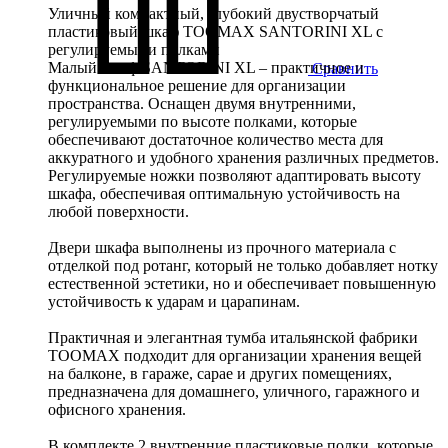
Уличный компактный, глубокий двустворчатый
пластиковый шкаф TOOMAX SANTORINI XL с
регулируемыми полками
Малый шкаф SANTORINI XL – практичное и
Сравнить
функциональное решение для организации
пространства. Оснащен двумя внутренними,
регулируемыми по высоте полками, которые
обеспечивают достаточное количество места для
аккуратного и удобного хранения различных предметов.
Регулируемые ножки позволяют адаптировать высоту
шкафа, обеспечивая оптимальную устойчивость на
любой поверхности.
Двери шкафа выполнены из прочного материала с
отделкой под ротанг, который не только добавляет нотку
естественной эстетики, но и обеспечивает повышенную
устойчивость к ударам и царапинам.
Практичная и элегантная тумба итальянской фабрики
TOOMAX подходит для организации хранения вещей
на балконе, в гараже, сарае и других помещениях,
предназначена для домашнего, уличного, гаражного и
офисного хранения.
В комплекте 2 внутренние пластиковые полки, которые