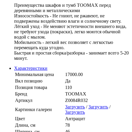
Преимущества шкафов и тумб TOOMAX перед
деревянными и металлическими
Износостойкость - Не гниют, не ржавеют, не
подвержены воздействию влаги и солнечному свету.
Лёгкий уход - Не меняют эстетичности внешнего вида,
не требуют ухода (покраски), легко моются обычной
водой с мылом.
Мобильность - легкий вес позволяет с легкостью
перемещать куда угодно.
Быстрая и простая сборка/разборка - занимает всего 5-20
минут.
Характеристики
Минимальная цена
17000.00
Вкл позицию
Да
Позиция товара
110
Бренд
TOOMAX
Артикул
Z0084R032
Загрузить
/
Загрузить
/
Картинки галереи
Загрузить
Цвет
Антрацит
Длина, см
78
Ширина, см
46