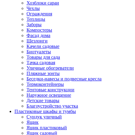
Хозблоки сараи
Чехлы
Ограждения
Теплицы
Заборы
Компостеры
Фасад дома
Шезлонги
Качели садовые
Биотуалеты
Товары для сада
Тачка садовая
Уличные обогреватели
Пляжные зонты
Беседки-навесы и подвесные кресла
Термоконтейнеры
Тентовые конструкции
Наружное освещение
Детские товары
Благоустройство участка
Пластиковые шкафы и тумбы
Сундук уличный
Ящик
Ящик пластиковый
Ящик садовый